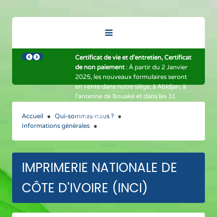
Certificat de vie et d'entretien, Certificat
de non paiement
: À partir du 2 Janvier
2025, les nouveaux formulaires seront
en vente dans notre siège, à Abidjan, à
l'antenne de Bouaké et dans les 31
guichets ouverts au sein des Trésoreries
régionales.
Accueil
Qui-sommes-nous ?
Informations générales
IMPRIMERIE NATIONALE DE
CÔTE D'IVOIRE (INCI)